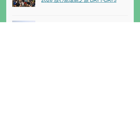
滷蛋陳鴻濬社工師入職放心窩滿三個
月感性發文
六月戰報：畢業的季節
關於
條款
放心窩願景
隱私權
組織架構
使用條款
活動剪影
捐款