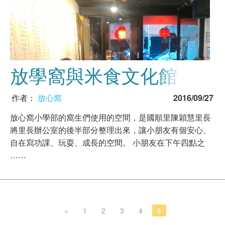
放學窩與米食文化館
作者：
放心窩
2016/09/27
放心窩小學部的窩生們使用的空間，是國順里陳穎慧里長
將里長辦公室的後半部分整理出來，讓小朋友有個安心、
自在寫功課、玩耍、成長的空間。 小朋友在下午四點之
……
«
1
2
3
4
5