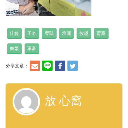
佳婕
子奇
宥凱
承廩
牧恩
育豪
舞繁
軍豪
分享文章：
放 心窩