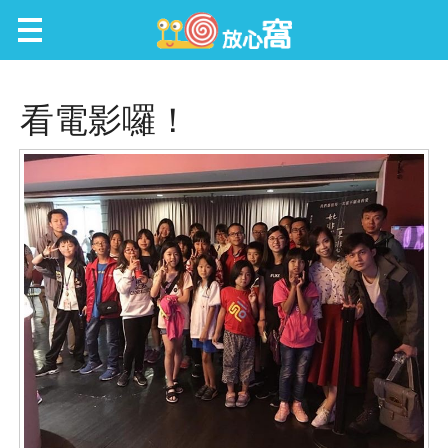
放心窩 FunScene
看電影囉！