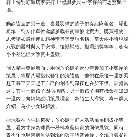
杯上特別叮囑店家要打上“感謝參與～”字樣的巧思驚艷全
場。
動靜皆宜的另一邊，喜愛羽球的孩子們從組隊報名、場勘
租場、到友伴單位邀請參戰並衡量彼此實力、購買禮物、
思考諸如最佳運動精神獎等等獎項名稱、當天兩小時現場
八戰的器材與人手安排、後勤補給、撤場頒獎等等，容有
小小差池但大致賓主盡歡。
個人精神發展層面，兩個放心窩的青少年參加了小柴屋的
策展，經歷八場當代藝術的洗禮後，他們在最後一週加緊
趕工甚至天天趕工自己的創作到深夜也在所不惜。展覽當
週，其中一個孩子因病抱憾，另一個孩子則有機會在短短
一週內，向媽媽說明策展理念、為陌生人導覽、為一群人
介紹、為小小女孩解說。
羽球賽在下午結束後，放心窩一群人浩浩蕩蕩開拔小柴
屋，看方才身為球員一秒轉為藝術家的同儕展覽。同時，
青少年也與因病無法到場的孩子語音連線，全場屏氣凝神