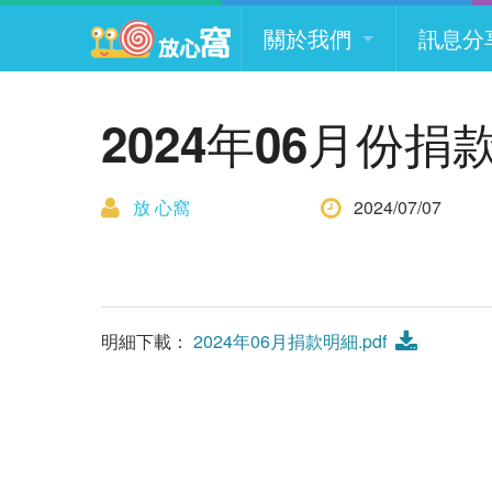
願景
組織
最新
關於我們
訊息分
放心窩 FunSceneWorld
服務內容
文章
願景
組織
最新
2024年06月份捐
常見問題
活動
服務內容
文章
放 心窩
2024/07/07
聯絡我們
常見問題
活動
聯絡我們
明細下載：
2024年06月捐款明細.pdf