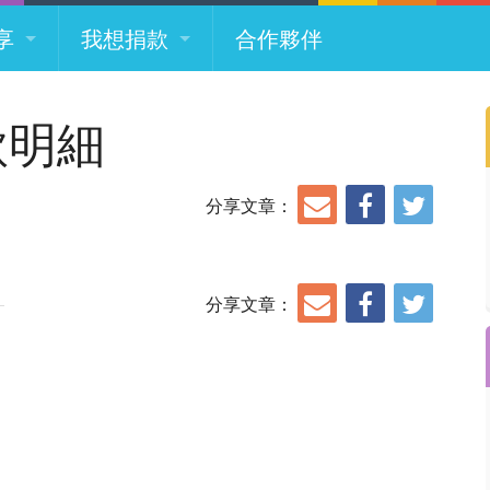
架構
消息
捐款方式
享
我想捐款
合作夥伴
分享
捐款明細公告
架構
消息
捐款方式
款明細
剪影
分享
捐款明細公告
分享文章：
剪影
分享文章：