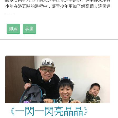
少年在過五關的過程中，讓青少年更加了解高爾夫這個運
……
姵涵
承廩
《一閃一閃亮晶晶》