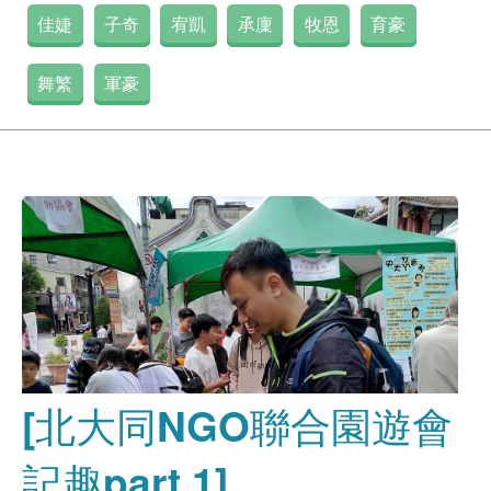
佳婕
子奇
宥凱
承廩
牧恩
育豪
舞繁
軍豪
[北大同NGO聯合園遊會
記趣part 1]