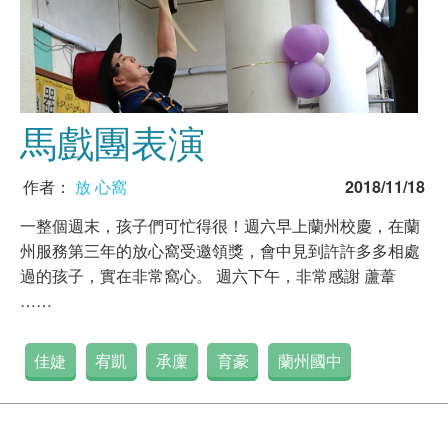
馬戲團表演
作者：
放 心窩
2018/11/18
一整個週末，孩子們可忙得很！週六早上蘭州校慶，在蘭
州服務第三年的放心窩受邀領獎，會中見到許許多多相處
過的孩子，實在非常窩心。 週六下午，非常感謝 蘆葦
……
佳婕
宥凱
承廩
育豪
蘭州國中