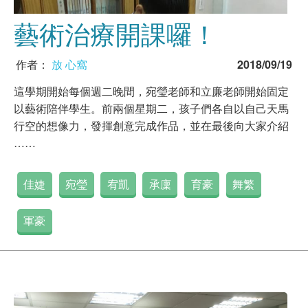
藝術治療開課囉！
作者：
放 心窩
2018/09/19
這學期開始每個週二晚間，宛瑩老師和立廉老師開始固定
以藝術陪伴學生。前兩個星期二，孩子們各自以自己天馬
行空的想像力，發揮創意完成作品，並在最後向大家介紹
……
佳婕
宛瑩
宥凱
承廩
育豪
舞繁
軍豪