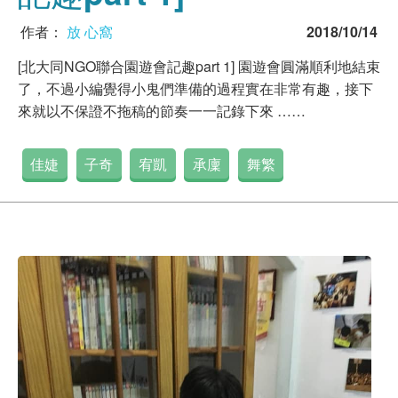
作者：
放 心窩
2018/10/14
[北大同NGO聯合園遊會記趣part 1] 園遊會圓滿順利地結束
了，不過小編覺得小鬼們準備的過程實在非常有趣，接下
來就以不保證不拖稿的節奏一一記錄下來 ……
佳婕
子奇
宥凱
承廩
舞繁