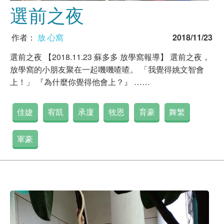
選前之夜
作者：
放 心窩
2018/11/23
選前之夜 【2018.11.23 蘇多多 放學窩報導】 選前之夜，
放學窩的小朋友聚在一起嘰嘰喳喳。 「我覺得姚文智會
上！」 『為什麼你覺得他會上？』 ……
佳婕
宥凱
承廩
牧恩
育豪
舞繁
軍豪