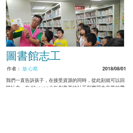
圖書館志工
作者：
放 心窩
2018/08/01
我們一直告訴孩子，在接受資源的同時，從此刻就可以回
饋社會。在 好young少年創意基地社工與實習生辛苦的帶
領下，他們來到台北市立圖書館延平分館，在館員 ……
佳婕
宥凱
承廩
舞繁
軍豪