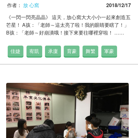
作者：
放 心窩
2018/12/17
《一閃一閃亮晶晶》 這天，放心窩大大小小一起來創造五
芒星！ A孩：「老師～這太亮了啦！我的眼睛要瞎了！」
B孩：「老師～好崩潰哦！接下來要往哪裡穿啦！ ……
佳婕
宥凱
承廩
育豪
舞繁
軍豪