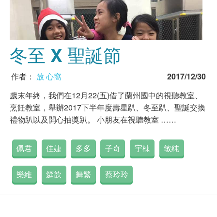
冬至 X 聖誕節
作者：
放 心窩
2017/12/30
歲末年終，我們在12月22(五)借了蘭州國中的視聽教室、
烹飪教室，舉辦2017下半年度壽星趴、冬至趴、聖誕交換
禮物趴以及開心抽獎趴。 小朋友在視聽教室 ……
佩君
佳婕
多多
子奇
宇棟
敏純
樂維
筵歆
舞繁
蔡玲玲